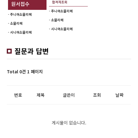
합격자조회
원서접수
- 주니어소믈리에
- 주니어소믈리에
- 소믈리에
- 소믈리에
- 시니어소믈리에
- 시니어소믈리에
질문과 답변
Total 0건
1 페이지
번호
제목
글쓴이
조회
날짜
게시물이 없습니다.