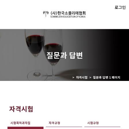
로그인
질문과 답변
> 자격시험 > 질문과 답변 1 페이지
자격시험
시험목적과자질
자격규정
시험규정