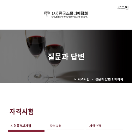
로그인
질문과 답변
> 자격시험 > 질문과 답변 1 페이지
자격시험
시험목적과자질
자격규정
시험규정