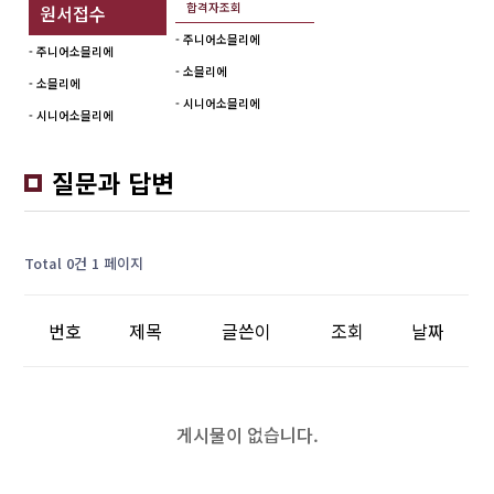
합격자조회
원서접수
- 주니어소믈리에
- 주니어소믈리에
- 소믈리에
- 소믈리에
- 시니어소믈리에
- 시니어소믈리에
질문과 답변
Total 0건
1 페이지
번호
제목
글쓴이
조회
날짜
게시물이 없습니다.